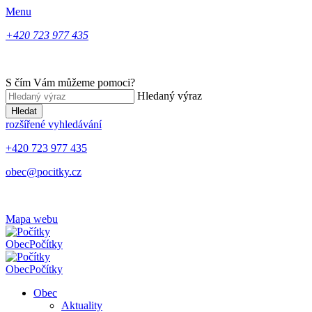
Menu
+420 723 977 435
S čím Vám můžeme pomoci?
Hledaný výraz
Hledat
rozšířené vyhledávání
+420 723 977 435
obec@pocitky.cz
Mapa webu
Obec
Počítky
Obec
Počítky
Obec
Aktuality