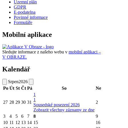
Územní plán
GDPR
E-podatelna
Povinné informace
Formuláře
Mobilní aplikace
Sledujte informace z našeho webu v
mobilní aplikaci –
V OBRAZE.
Kalendář
Srpen
2026
Po
Út
St
Čt
Pá
So
Ne
1
1
27
28
29
30
31
2
Sousedské posezení 2026
Zobrazit všechny záznamy ze dne
3
4
5
6
7
8
9
10
11
12
13
14
15
16