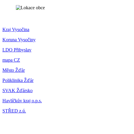
Kraj Vysočina
Koruna Vysočiny
LDO Přibyslav
mapa CZ
Město Žďár
Poliklinika Žďár
SVAK Žďársko
Havlíčkův kraj o.p.s.
STŘED z.ú.