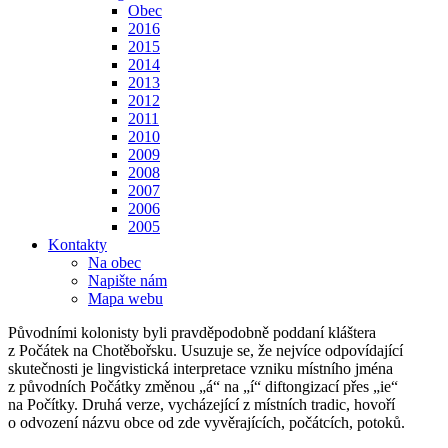
Obec
2016
2015
2014
2013
2012
2011
2010
2009
2008
2007
2006
2005
Kontakty
Na obec
Napište nám
Mapa webu
Původními kolonisty byli pravděpodobně poddaní kláštera
z Počátek na Chotěbořsku. Usuzuje se, že nejvíce odpovídající
skutečnosti je lingvistická interpretace vzniku místního jména
z původních Počátky změnou „á“ na „í“ diftongizací přes „ie“
na Počítky. Druhá verze, vycházející z místních tradic, hovoří
o odvození názvu obce od zde vyvěrajících, počátcích, potoků.