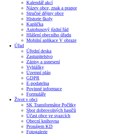
Kalendář akcí
Název obce, znak a prapor
Stručné dějiny obce
Historie školy
Kaplička
Autobusový jízdní řád
Hlášení obecního úřadu
Mobilní aplikace V obraze
Úřad
Úřední deska
Zastupitelstvo
Zápisy a usnesení
Vyhlášky
Územní plán
GDPR
E-podatelna
Povinné informace
Formuláře
Život v obci
SK Transformátor Počítky
Sbor dobrovolných hasičů
Účast obce ve svazcích
Obecní knihovna
Pronájem KD
Fotogalerie