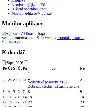
Kaplička
Autobusový jízdní řád
Hlášení obecního úřadu
Mobilní aplikace V obraze
Mobilní aplikace
Sledujte informace z našeho webu v
mobilní aplikaci –
V OBRAZE.
Kalendář
Srpen
2026
Po
Út
St
Čt
Pá
So
Ne
1
1
27
28
29
30
31
2
Sousedské posezení 2026
Zobrazit všechny záznamy ze dne
3
4
5
6
7
8
9
10
11
12
13
14
15
16
17
18
19
20
21
22
23