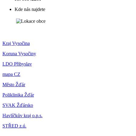
Kde nás najdete
Kraj Vysočina
Koruna Vysočiny
LDO Přibyslav
mapa CZ
Město Žďár
Poliklinika Žďár
SVAK Žďársko
Havlíčkův kraj o.p.s.
STŘED z.ú.