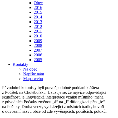
Obec
2016
2015
2014
2013
2012
2011
2010
2009
2008
2007
2006
2005
Kontakty
Na obec
Napište nám
Mapa webu
Původními kolonisty byli pravděpodobně poddaní kláštera
z Počátek na Chotěbořsku. Usuzuje se, že nejvíce odpovídající
skutečnosti je lingvistická interpretace vzniku místního jména
z původních Počátky změnou „á“ na „í“ diftongizací přes „ie“
na Počítky. Druhá verze, vycházející z místních tradic, hovoří
o odvození názvu obce od zde vyvěrajících, počátcích, potoků.