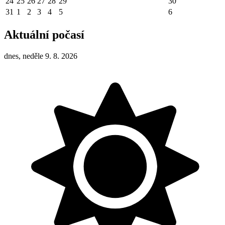
24
25
26
27
28
29
30
31
1
2
3
4
5
6
Aktuální počasí
dnes, neděle 9. 8. 2026