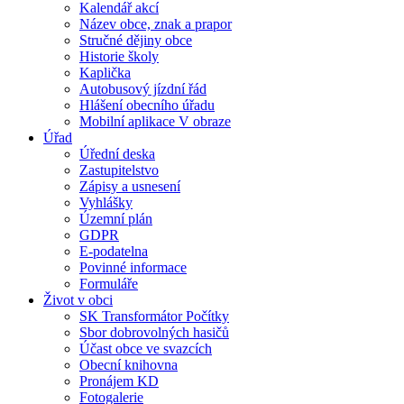
Kalendář akcí
Název obce, znak a prapor
Stručné dějiny obce
Historie školy
Kaplička
Autobusový jízdní řád
Hlášení obecního úřadu
Mobilní aplikace V obraze
Úřad
Úřední deska
Zastupitelstvo
Zápisy a usnesení
Vyhlášky
Územní plán
GDPR
E-podatelna
Povinné informace
Formuláře
Život v obci
SK Transformátor Počítky
Sbor dobrovolných hasičů
Účast obce ve svazcích
Obecní knihovna
Pronájem KD
Fotogalerie