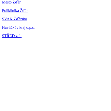
Město Žďár
Poliklinika Žďár
SVAK Žďársko
Havlíčkův kraj o.p.s.
STŘED z.ú.