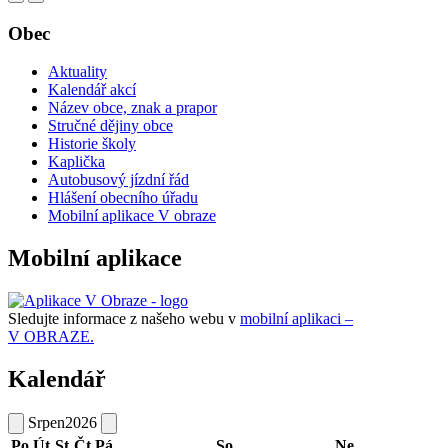
Obec
Aktuality
Kalendář akcí
Název obce, znak a prapor
Stručné dějiny obce
Historie školy
Kaplička
Autobusový jízdní řád
Hlášení obecního úřadu
Mobilní aplikace V obraze
Mobilní aplikace
Sledujte informace z našeho webu v
mobilní aplikaci –
V OBRAZE.
Kalendář
Srpen
2026
Po
Út
St
Čt
Pá
So
Ne