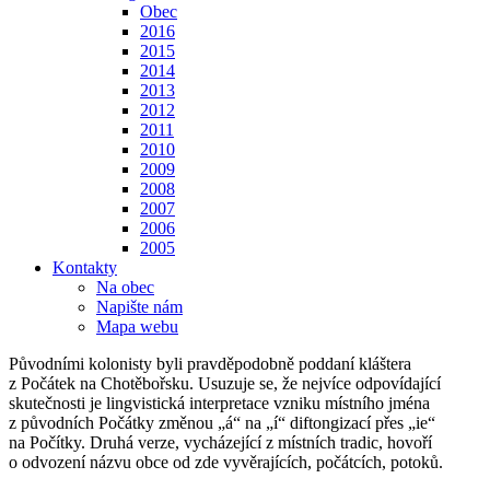
Obec
2016
2015
2014
2013
2012
2011
2010
2009
2008
2007
2006
2005
Kontakty
Na obec
Napište nám
Mapa webu
Původními kolonisty byli pravděpodobně poddaní kláštera
z Počátek na Chotěbořsku. Usuzuje se, že nejvíce odpovídající
skutečnosti je lingvistická interpretace vzniku místního jména
z původních Počátky změnou „á“ na „í“ diftongizací přes „ie“
na Počítky. Druhá verze, vycházející z místních tradic, hovoří
o odvození názvu obce od zde vyvěrajících, počátcích, potoků.