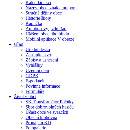
Kalendář akcí
Název obce, znak a prapor
Stručné dějiny obce
Historie školy
Kaplička
Autobusový jízdní řád
Hlášení obecního úřadu
Mobilní aplikace V obraze
Úřad
Úřední deska
Zastupitelstvo
Zápisy a usnesení
Vyhlášky
Územní plán
GDPR
E-podatelna
Povinné informace
Formuláře
Život v obci
SK Transformátor Počítky
Sbor dobrovolných hasičů
Účast obce ve svazcích
Obecní knihovna
Pronájem KD
Fotogalerie