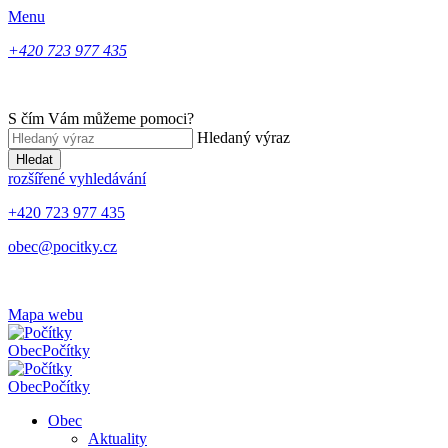
Menu
+420 723 977 435
S čím Vám můžeme pomoci?
Hledaný výraz
Hledat
rozšířené vyhledávání
+420 723 977 435
obec@pocitky.cz
Mapa webu
Obec
Počítky
Obec
Počítky
Obec
Aktuality